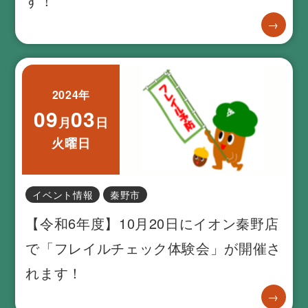
す！
→
2024年
09
03
月
日
火曜日
イベント情報
秦野市
【令和6年度】10月20日にイオン秦野店
で「フレイルチェック体験会」が開催さ
れます！
→